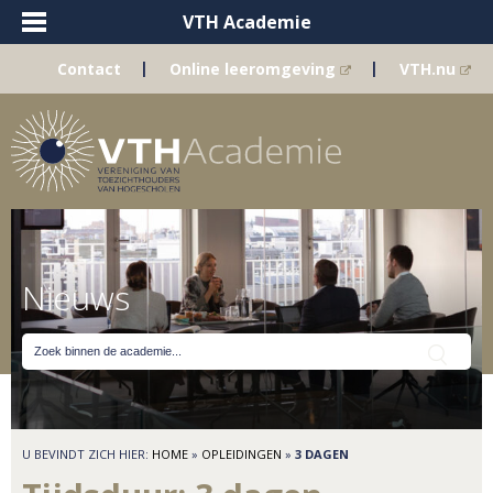
VTH Academie
|
|
Contact
Online leeromgeving
VTH.nu
Nieuws
U BEVINDT ZICH HIER:
HOME
»
OPLEIDINGEN
»
3 DAGEN