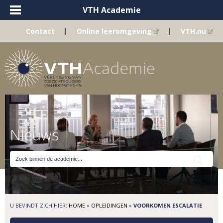
VTH Academie
|
|
Contact
Online leeromgeving
VTH.nu
Nieuws
U BEVINDT ZICH HIER:
HOME
»
OPLEIDINGEN
»
VOORKOMEN ESCALATIE