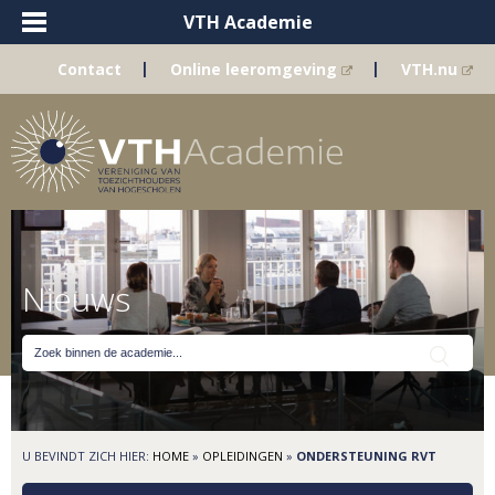
VTH Academie
|
|
Contact
Online leeromgeving
VTH.nu
Nieuws
U BEVINDT ZICH HIER:
HOME
»
OPLEIDINGEN
»
ONDERSTEUNING RVT