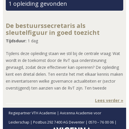
1 opleiding gevonden
De bestuurssecretaris als
sleutelfiguur in goed toezicht
Tijdsduur:
1 dag
Tijdens deze opleiding staan we stil bij de centrale vraag: Wat
wordt in de toekomst door de RvT qua ondersteuning
gevraagd, zodat deze effectiever kan opereren? De opleiding
kent een drietal delen. Ten eerste het met elkaar kennis maken
en inventariseren welke governance actualiteiten er (sector
overstijgend) ten aanzien van de RvT zijn. Ten tweede
Lees verder »
Regiepartner VTH Academie | Avicenna Academie voor
Leiderschap | Postbus 292 7400 AG Deventer | 0570 – 76 00 06 |