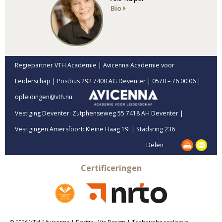
Bio
Regiepartner VTH Academie | Avicenna Academie voor
Leiderschap | Postbus 292 7400 AG Deventer | 0570 – 76 00 06 |
opleidingen@vth.nu
Vestiging Deventer: Zutphenseweg 55 7418 AH Deventer |
Vestigingen Amersfoort: Kleine Haag 19 | Stadsring 236
Delen
Certificeringen
© 2026 VTH / Avicenna | Design :
Via Design
| Technische realisatie: