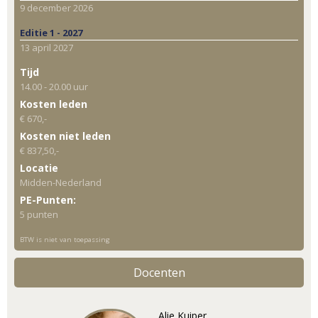
9 december 2026
Editie 1 - 2027
13 april 2027
Tijd
14.00 - 20.00 uur
Kosten leden
€ 670,-
Kosten niet leden
€ 837,50,-
Locatie
Midden-Nederland
PE-Punten:
5 punten
BTW is niet van toepassing
Docenten
Alie Kuiper