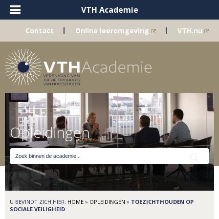
VTH Academie
|
|
Contact
Online leeromgeving
VTH.nu
Opleidingen
U BEVINDT ZICH HIER:
HOME
»
OPLEIDINGEN
»
TOEZICHTHOUDEN OP
SOCIALE VEILIGHEID